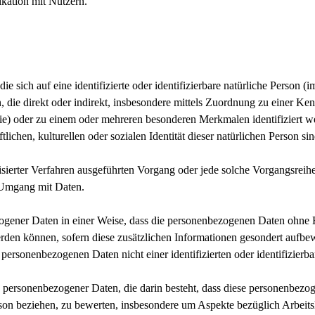
ation mit Nutzern.
e sich auf eine identifizierte oder identifizierbare natürliche Person (
hen, die direkt oder indirekt, insbesondere mittels Zuordnung zu eine
ie) oder zu einem oder mehreren besonderen Merkmalen identifiziert w
lichen, kulturellen oder sozialen Identität dieser natürlichen Person sin
atisierter Verfahren ausgeführten Vorgang oder jede solche Vorgangs
n Umgang mit Daten.
gener Daten in einer Weise, dass die personenbezogenen Daten ohne H
erden können, sofern diese zusätzlichen Informationen gesondert aufb
personenbezogenen Daten nicht einer identifizierten oder identifizier
ung personenbezogener Daten, die darin besteht, dass diese personenb
erson beziehen, zu bewerten, insbesondere um Aspekte bezüglich Arbeitsl