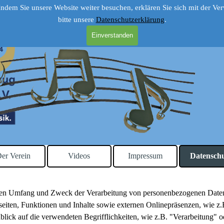
Oberntudorf 1924 e.V.
 Indem Sie unsere Website weiter besuchen, erklären Sie sich mit der 
bitte unsere
Datenschutzerklärung
.
Einverstanden
Menü überspringen
er Verein
Videos
Impressum
Datensch
▼
, den Umfang und Zweck der Verarbeitung von personenbezogenen Daten
ten, Funktionen und Inhalte sowie externen Onlinepräsenzen, wie z.B
lick auf die verwendeten Begrifflichkeiten, wie z.B. "Verarbeitung" o