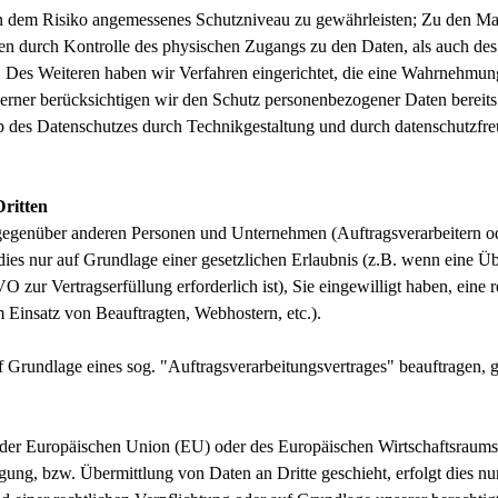
n dem Risiko angemessenes Schutzniveau zu gewährleisten; Zu den M
aten durch Kontrolle des physischen Zugangs zu den Daten, als auch des 
g. Des Weiteren haben wir Verfahren eingerichtet, die eine Wahrnehm
erner berücksichtigen wir den Schutz personenbezogener Daten bereit
 des Datenschutzes durch Technikgestaltung und durch datenschutzfreu
ritten
genüber anderen Personen und Unternehmen (Auftragsverarbeitern oder 
 dies nur auf Grundlage einer gesetzlichen Erlaubnis (z.B. wenn eine Üb
O zur Vertragserfüllung erforderlich ist), Sie eingewilligt haben, eine r
m Einsatz von Beauftragten, Webhostern, etc.).
uf Grundlage eines sog. "Auftragsverarbeitungsvertrages" beauftragen,
lb der Europäischen Union (EU) oder des Europäischen Wirtschaftsraum
ng, bzw. Übermittlung von Daten an Dritte geschieht, erfolgt dies nur